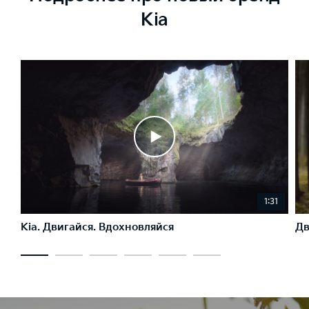
Kia
1:31
Kia. Двигайся. Вдохновляйся
Дв